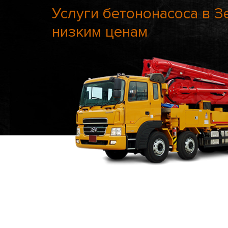
Услуги бетононасоса в З
низким ценам