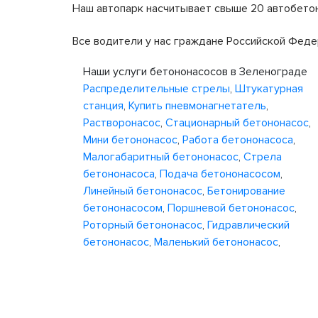
Наш автопарк насчитывает свыше 20 автобетон
Все водители у нас граждане Российской Феде
Наши услуги бетононасосов в Зеленограде
Распределительные стрелы
,
Штукатурная
станция
,
Купить пневмонагнетатель
,
Растворонасос
,
Стационарный бетононасос
,
Мини бетононасос
,
Работа бетононасоса
,
Малогабаритный бетононасос
,
Стрела
бетононасоса
,
Подача бетононасосом
,
Линейный бетононасос
,
Бетонирование
бетононасосом
,
Поршневой бетононасос
,
Роторный бетононасос
,
Гидравлический
бетононасос
,
Маленький бетононасос
,