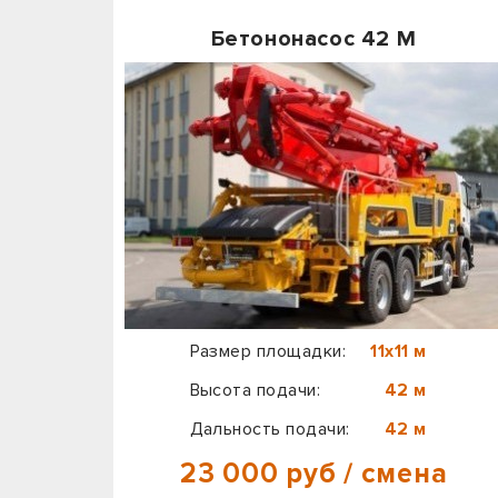
Бетононасос 42 М
Размер площадки:
11х11 м
Высота подачи:
42 м
Дальность подачи:
42 м
23 000 руб / смена