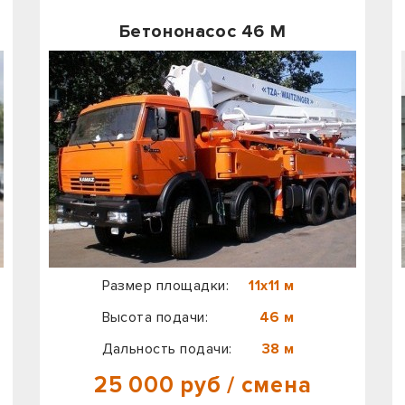
Бетононасос 46 М
Размер площадки:
11х11 м
Высота подачи:
46 м
Дальность подачи:
38 м
25 000 руб / смена